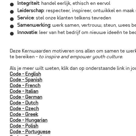
Integriteit
: handel eerlijk, ethisch en eervol
Leiderschap
: respecteer, inspireer, ontwikkel en maak
Service
: stel onze klanten telkens tevreden
Samenwerking
: werk samen, vertrouw, steun, wees b
Innovatie
: leer van het bedrijf om nieuwe ideeën te b
Deze Kernwaarden motiveren ons allen om samen te wer
te bereiken -
to inspire and empower youth culture.
Als je meer wilt weten, klik dan op onderstaande link in j
Code - English
Code - Spanish
Code - French
Code - Italian
Code - German
Code - Dutch
Code - Czech
Code - Greek
Code - Hungarian
Code - Polish
Code - Portuguese